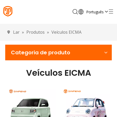
Português
English
Français
Lar
»
Produtos
»
Veículos EICMA
Español
Deutsch
Italiano
Categoria de produto
Veículos EICMA