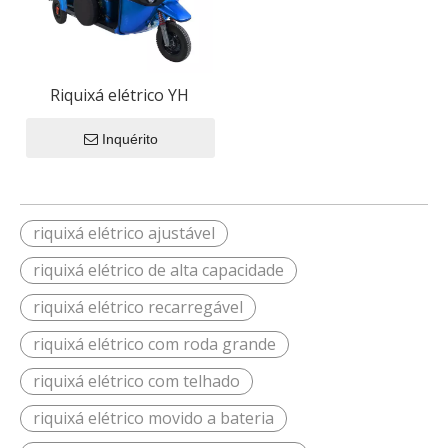
Riquixá elétrico YH
Inquérito
riquixá elétrico ajustável
riquixá elétrico de alta capacidade
riquixá elétrico recarregável
riquixá elétrico com roda grande
riquixá elétrico com telhado
riquixá elétrico movido a bateria