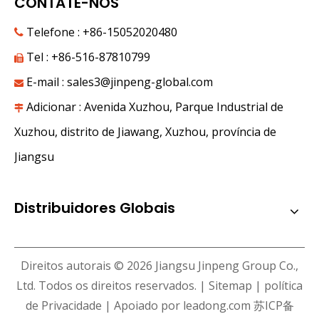
CONTATE-NOS
Telefone : +86-15052020480

Tel : +86-516-87810799

E-mail :
sales3@jinpeng-global.com

Adicionar : Avenida Xuzhou, Parque Industrial de

Xuzhou, distrito de Jiawang, Xuzhou, província de
Jiangsu
Distribuidores Globais
Direitos autorais ©
2026
Jiangsu Jinpeng Group Co.,
Ltd. Todos os direitos reservados. |
Sitemap
|
política
de Privacidade
| Apoiado por
leadong.com
苏ICP备