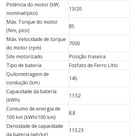
Potência do motor (kW,
13/20
nominal/pico)
Máx. Torque do motor
85
(Nm, pico)
Máx. Velocidade de torque
7500
do motor (rpm)
Site motorizado
Posição traseira
Tipo de bateria
Fosfato de Ferro Lítio
Quilometragem de
145
condução (km）
Capacidade da bateria
11.52
(kWh)
Consumo de energia de
8.8
100 km (kWh/100 km)
Densidade de capacidade
113.23
da bateria (wh/kg)