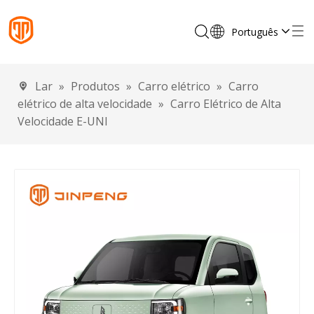
Português
English
Français
Lar
»
Produtos
»
Carro elétrico
»
Carro
Español
elétrico de alta velocidade
»
Carro Elétrico de Alta
Deutsch
Velocidade E-UNI
Italiano