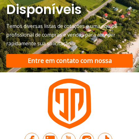
Disponíveis
Temos diversas listas de cotações e uma equipe
profissional de compras e vendas para atender
rapidamente sua solicitação.
Entre em contato com nossa
Riquixá elétrico vs triciclo elétrico de passageiros para transporte urbano
equipe de suporte
Compare riquixás elétricos com triciclos elétricos de pas