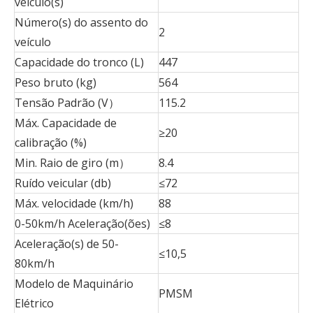
veículo(s)
Número(s) do assento do
2
veículo
Capacidade do tronco (L)
447
Peso bruto (kg)
564
Tensão Padrão (V）
115.2
Máx. Capacidade de
≥20
calibração (%)
Min. Raio de giro (m）
8.4
Ruído veicular (db)
≤72
Máx. velocidade (km/h)
88
0-50km/h Aceleração(ões)
≤8
Aceleração(s) de 50-
≤10,5
80km/h
Modelo de Maquinário
PMSM
Elétrico