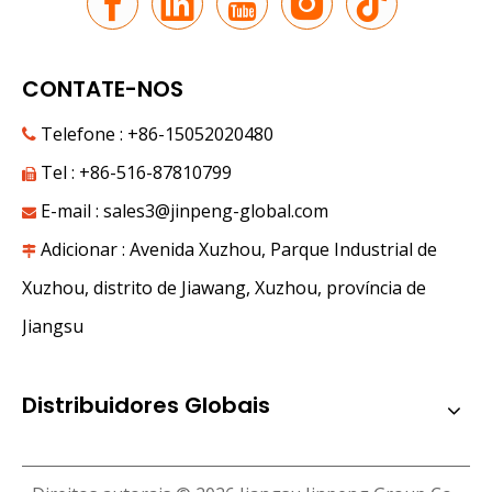
CONTATE-NOS
Telefone : +86-15052020480

Tel : +86-516-87810799

E-mail :
sales3@jinpeng-global.com

Adicionar : Avenida Xuzhou, Parque Industrial de

A nova jornada ao longo da Rota da Seda | Grupo JP estreia na 9ª Expo China-Eurásia
Xuzhou, distrito de Jiawang, Xuzhou, província de
Sob as montanhas Tianshan, em junho, frutas doces enche
Jiangsu
Distribuidores Globais