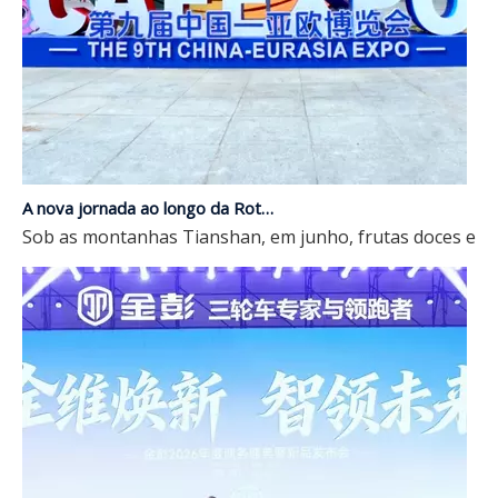
A nova jornada ao longo da Rota da Seda | Grupo JP estreia na 9ª Expo China-Eurásia
Sob as montanhas Tianshan, em junho, frutas doces enche