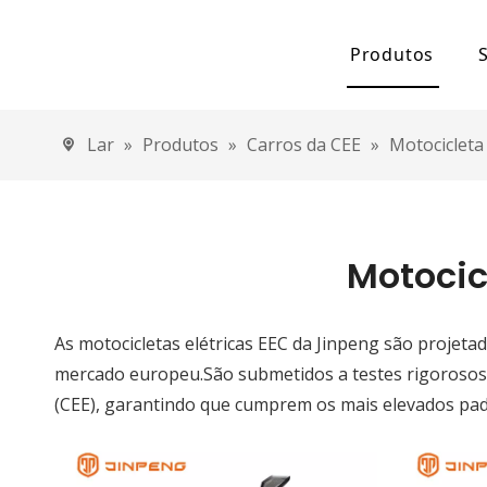
Produtos
Capacitor eletr
Lar
»
Produtos
»
Carros da CEE
»
Motocicleta 
Carro elétrico
Carro elétr
Carro elétr
Motocic
Triciclo Elétric
As motocicletas elétricas EEC da Jinpeng são projeta
Triciclo elé
mercado europeu.São submetidos a testes rigoroso
Triciclo elé
(CEE), garantindo que cumprem os mais elevados pad
Triciclo elé