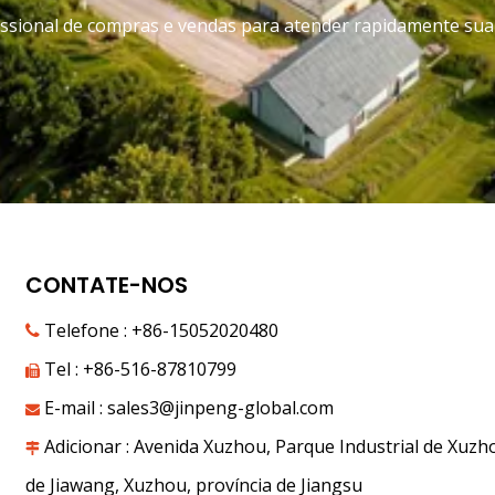
fissional de compras e vendas para atender rapidamente sua
CONTATE-NOS
Telefone : +86-15052020480

Tel : +86-516-87810799

E-mail :
sales3@jinpeng-global.com

Adicionar : Avenida Xuzhou, Parque Industrial de Xuzho

de Jiawang, Xuzhou, província de Jiangsu