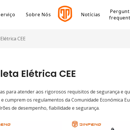
Pergunt
Serviço
Sobre Nós
Notícias
frequen
olítico
Centro de download
perfil de companhia
Elétrica CEE
Marco de Jinpeng
ico de alta velocidade
ico de baixa velocidade
leta Elétrica CEE
o
das para atender aos rigorosos requisitos de segurança e qu
trico de carga
s e cumprem os regulamentos da Comunidade Económica Eu
trico de lazer
rões de desempenho, fiabilidade e segurança.
trico de passageiros