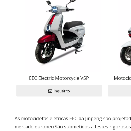
Capacitância d
Riquixá elétric
Capacitor de u
Motocicletas El
Capacitor de m
Carros da CEE
Carro Elétr
EEC Electric Motorcycle VSP
Motocic
Motocicleta
Inquérito
Triciclo Elé
As motocicletas elétricas EEC da Jinpeng são projeta
mercado europeu.São submetidos a testes rigoroso