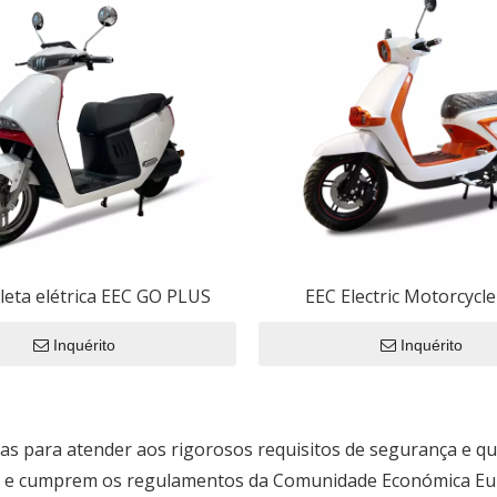
o Filme
o
so geral
étricas
ica
ico Eec
leta elétrica EEC GO PLUS
EEC Electric Motorcycl
 Elétrica CEE
Inquérito
Inquérito
trico CEE
das para atender aos rigorosos requisitos de segurança e qu
s e cumprem os regulamentos da Comunidade Económica Eu