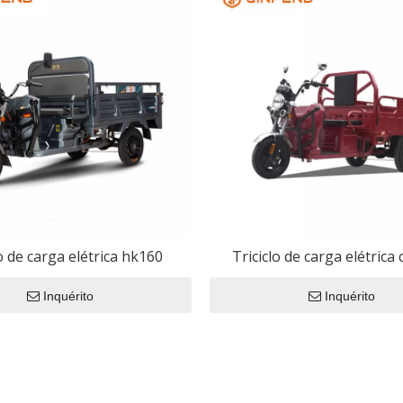
o Filme
o
so geral
étricas
ica
ico Eec
lo de carga elétrica hk160
Triciclo de carga elétrica c
 Elétrica CEE
trico CEE
Inquérito
Inquérito