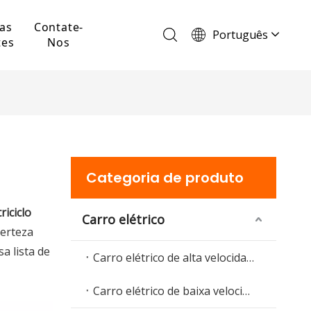
as
Contate-
Português
tes
Nos
English
Français
Español
Deutsch
Italiano
Categoria de produto
triciclo
Carro elétrico
certeza
a lista de
Carro elétrico de alta velocidade
Carro elétrico de baixa velocidade