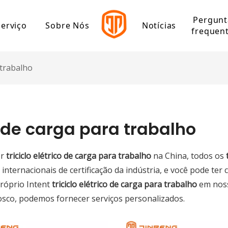
Pergunt
Serviço
Sobre Nós
Notícias
frequen
olítico
Centro de download
perfil de companhia
 trabalho
Marco de Jinpeng
ico de alta velocidade
ico de baixa velocidade
co de carga para trabalho
o
or
triciclo elétrico de carga para trabalho
na China, todos os
trico de carga
ternacionais de certificação da indústria, e você pode ter 
próprio Intent
triciclo elétrico de carga para trabalho
em noss
trico de lazer
sco, podemos fornecer serviços personalizados.
trico de passageiros