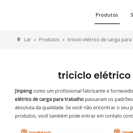
Produtos
Capacitor eletr
Lar
»
Produtos
»
triciclo elétrico de carga para
Carro elétrico
Carro elétr
Carro elétr
triciclo elétri
Triciclo Elétric
Jinpeng
como um profissional fabricante e forneced
Triciclo elé
elétrico de carga para trabalho
passaram os padrões in
absoluta da qualidade. Se você não encontrar o seu 
Triciclo elé
produtos, você também pode entrar em contato cono
Triciclo elé