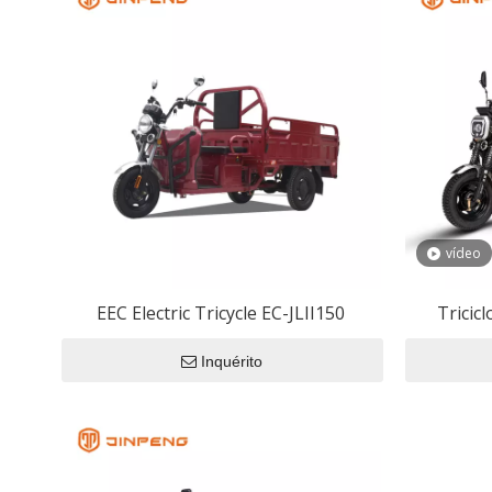
Capacitância d
Riquixá elétric
Capacitor de u
Motocicletas El
Capacitor de m
Carros da CEE
vídeo
Carro Elétr
EEC Electric Tricycle EC-JLII150
Tricic
Motocicleta
Triciclo Elé
Inquérito