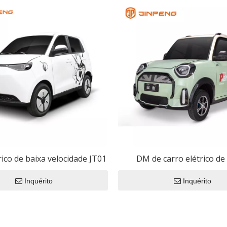
o Filme
o
so geral
étricas
ica
ico Eec
 Elétrica CEE
rico de baixa velocidade JT01
DM de carro elétrico de
trico CEE
velocidade
Inquérito
Inquérito