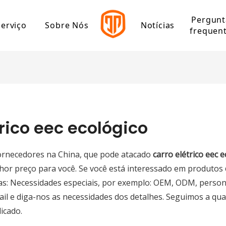
Pergunt
Serviço
Sobre Nós
Notícias
frequen
olítico
Centro de download
perfil de companhia
Marco de Jinpeng
ico de alta velocidade
ico de baixa velocidade
trico eec ecológico
o
fornecedores na China, que pode atacado
carro elétrico eec 
trico de carga
hor preço para você. Se você está interessado em produtos
cas: Necessidades especiais, por exemplo: OEM, ODM, person
trico de lazer
l e diga-nos as necessidades dos detalhes. Seguimos a qua
trico de passageiros
icado.