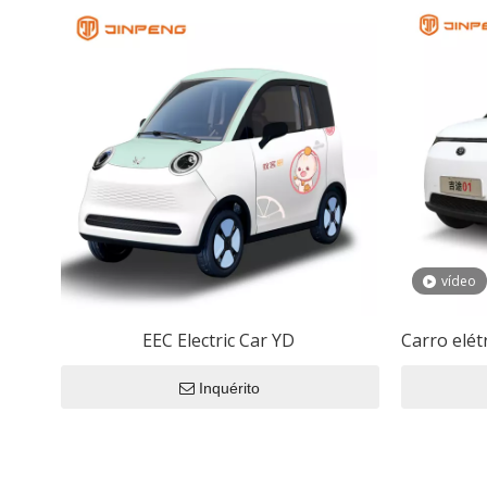
Capacitância d
Riquixá elétric
Capacitor de u
Motocicletas El
Capacitor de m
Carros da CEE
Carro Elétr
vídeo
Motocicleta
EEC Electric Car YD
Carro elét
Triciclo Elé
Inquérito