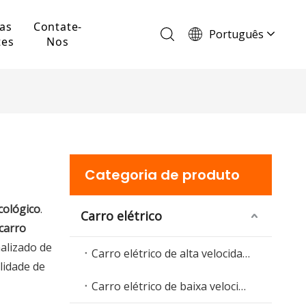
as
Contate-
Português
tes
Nos
English
Français
Español
Deutsch
Italiano
Categoria de produto
ecológico
.
Carro elétrico
carro
alizado de
Carro elétrico de alta velocidade
lidade de
Carro elétrico de baixa velocidade