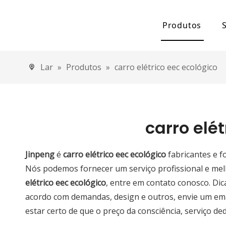
Produtos
Capacitor eletr
Lar
»
Produtos
»
carro elétrico eec ecológico
Carro elétrico
Carro elétr
Carro elétr
carro elé
Triciclo Elétric
Jinpeng
é
carro elétrico eec ecológico
fabricantes e 
Triciclo elé
Nós podemos fornecer um serviço profissional e mel
elétrico eec ecológico
, entre em contato conosco. Di
Triciclo elé
acordo com demandas, design e outros, envie um emai
Triciclo elé
estar certo de que o preço da consciência, serviço ded