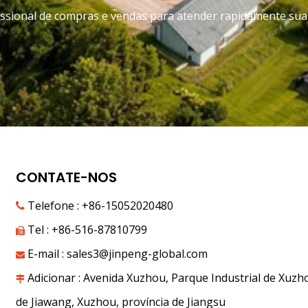
fissional de compras e vendas para atender rapidamente sua
CONTATE-NOS
Telefone : +86-15052020480

Tel : +86-516-87810799

E-mail :
sales3@jinpeng-global.com

Adicionar : Avenida Xuzhou, Parque Industrial de Xuzho

de Jiawang, Xuzhou, província de Jiangsu